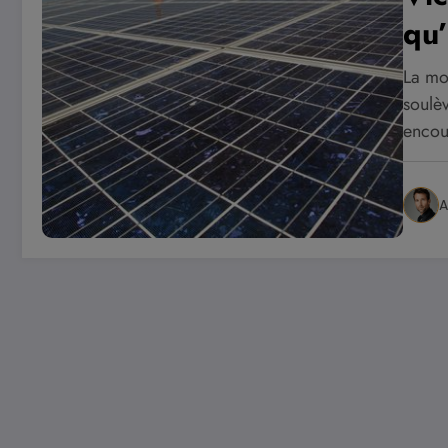
qu’
La mo
soulèv
enco
A