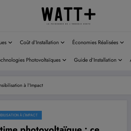
 pour installer des panneaux photovoltaïque
ues
Coût d’Installation
Économies Réalisées
echnologies Photovoltaïques
Guide d’Installation
nsibilisation à l’Impact
BILISATION À L'IMPACT
time photovoltaïque : ce