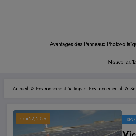
Aller
Recevez votre devis gratuit
au
contenu
Avantages des Panneaux Photovoltaïq
Nouvelles T
Accueil
Environnement
Impact Environnemental
Se
mai 22, 2025
SENSI
Vic